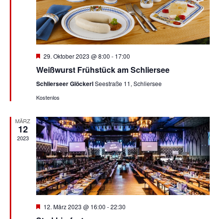
Hervorgehoben
29. Oktober 2023 @ 8:00
-
17:00
Weißwurst Frühstück am Schliersee
Schlierseer Glöckerl
Seestraße 11, Schliersee
Kostenlos
MÄRZ
12
2023
Hervorgehoben
12. März 2023 @ 16:00
-
22:30