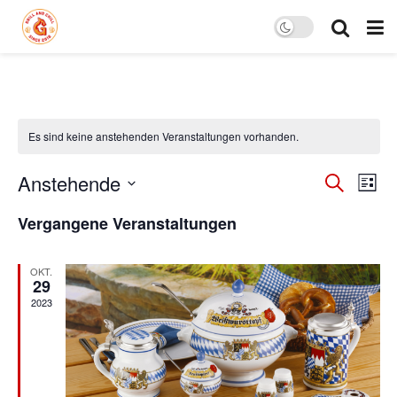
Es sind keine anstehenden Veranstaltungen vorhanden.
Verans
Ver
Anstehende
Suche
Liste
Ans
Datum
Suche
Vergangene Veranstaltungen
wählen.
Nav
und
Ansich
OKT.
29
2023
Naviga