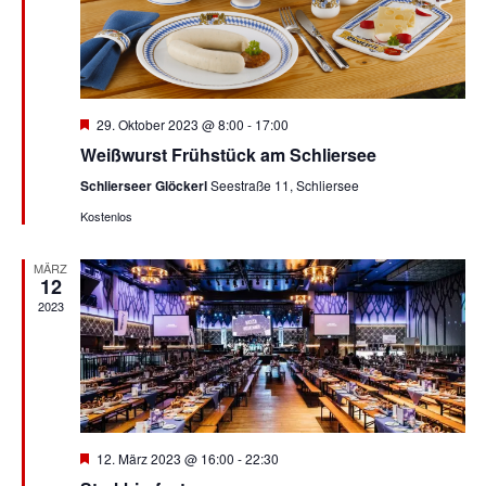
Hervorgehoben
29. Oktober 2023 @ 8:00
-
17:00
Weißwurst Frühstück am Schliersee
Schlierseer Glöckerl
Seestraße 11, Schliersee
Kostenlos
MÄRZ
12
2023
Hervorgehoben
12. März 2023 @ 16:00
-
22:30