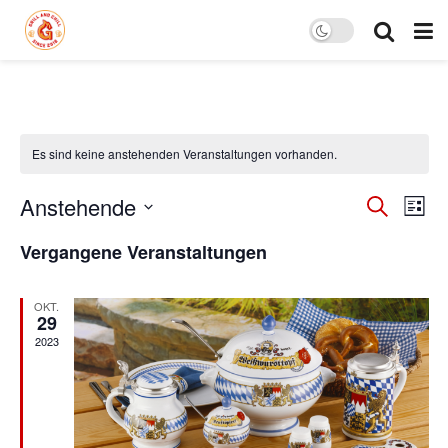
Es sind keine anstehenden Veranstaltungen vorhanden.
Verans
Ver
Anstehende
Suche
Liste
Ans
Datum
Suche
Vergangene Veranstaltungen
wählen.
Nav
und
Ansich
OKT.
29
2023
Naviga