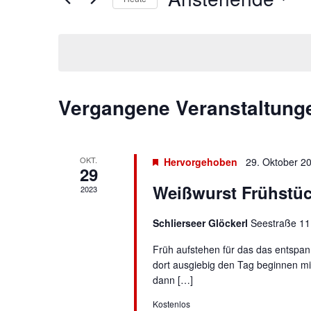
Ansichten,
Veranstaltungen
Datum
Navigation
Schlüsselwort.
wählen.
Vergangene Veranstaltung
OKT.
Hervorgehoben
29. Oktober 2
29
Weißwurst Frühstüc
2023
Schlierseer Glöckerl
Seestraße 11,
Früh aufstehen für das das entspan
dort ausgiebig den Tag beginnen m
dann […]
Kostenlos