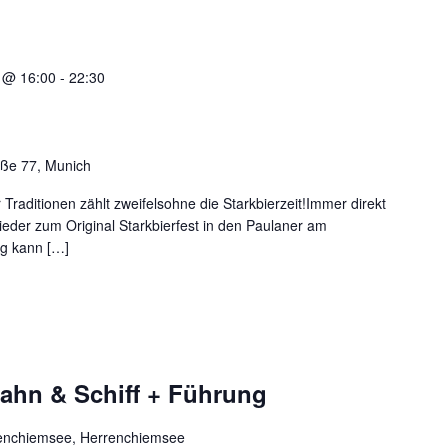
 @ 16:00
-
22:30
ße 77, Munich
aditionen zählt zweifelsohne die Starkbierzeit!Immer direkt
ieder zum Original Starkbierfest in den Paulaner am
g kann […]
ahn & Schiff + Führung
enchiemsee, Herrenchiemsee