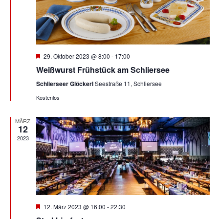
Hervorgehoben
29. Oktober 2023 @ 8:00
-
17:00
Weißwurst Frühstück am Schliersee
Schlierseer Glöckerl
Seestraße 11, Schliersee
Kostenlos
MÄRZ
12
2023
Hervorgehoben
12. März 2023 @ 16:00
-
22:30