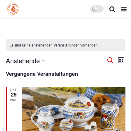
Es sind keine anstehenden Veranstaltungen vorhanden.
Verans
Ver
Anstehende
Suche
Liste
Ans
Datum
Suche
Vergangene Veranstaltungen
wählen.
Nav
und
Ansich
OKT.
29
2023
Naviga