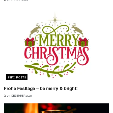
INFO POSTS
Frohe Festtage – be merry & bright!
24. DEZEMBER 2021