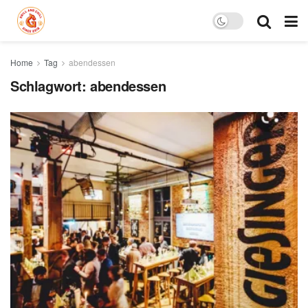
Home
Tag
abendessen
Schlagwort:
abendessen