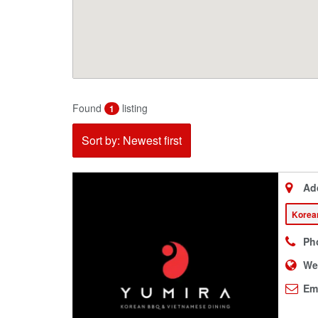
Found
listing
1
Sort by: Newest first
Ad
Korea
Ph
We
Ema