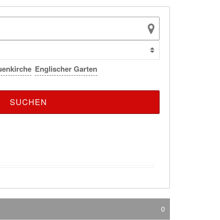
uenkirche
Englischer Garten
0