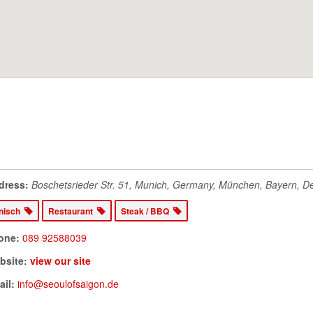
dress:
Boschetsrieder Str. 51, Munich, Germany
,
München, Bayern, D
nisch
Restaurant
Steak / BBQ
one:
089 92588039
bsite:
view our site
il:
info@seoulofsaigon.de