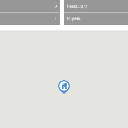
0
Restaurant
1
Nightlife