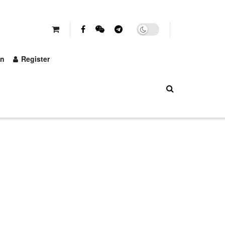
in
Register